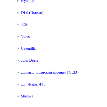
Hyundai
Disd (Doosan)
JCB
Volvo
Caterpillar
John Deere
Дормаш, Брянский арсенал ГС ДЗ
ДТ, Четра, ЧТЗ
Shehwa