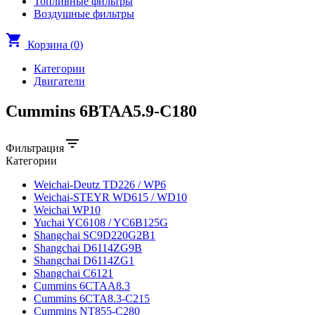
Топливные фильтры
Воздушные фильтры
shopping_cart
Корзина (
0
)
Категории
Двигатели
Cummins 6BTAA5.9-C180
filter_list
Фильтрация
Категории
Weichai-Deutz TD226 / WP6
Weichai-STEYR WD615 / WD10
Weichai WP10
Yuchai YC6108 / YC6B125G
Shangchai SC9D220G2B1
Shangchai D6114ZG9B
Shangchai D6114ZG1
Shangchai C6121
Cummins 6CTAA8.3
Cummins 6CTA8.3-C215
Cummins NT855-C280