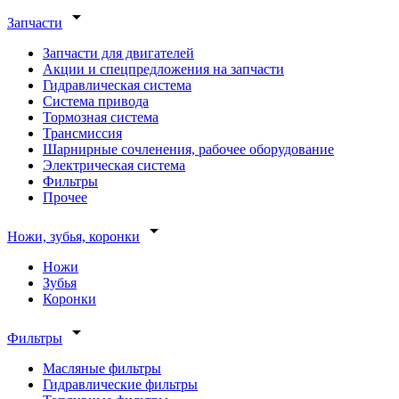
arrow_drop_down
Запчасти
Запчасти для двигателей
Акции и спецпредложения на запчасти
Гидравлическая система
Система привода
Тормозная система
Трансмиссия
Шарнирные сочленения, рабочее оборудование
Электрическая система
Фильтры
Прочее
arrow_drop_down
Ножи, зубья, коронки
Ножи
Зубья
Коронки
arrow_drop_down
Фильтры
Масляные фильтры
Гидравлические фильтры