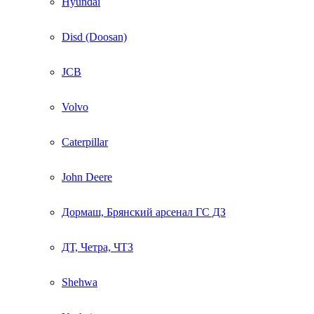
Hyundai
Disd (Doosan)
JCB
Volvo
Caterpillar
John Deere
Дормаш, Брянский арсенал ГС ДЗ
ДТ, Четра, ЧТЗ
Shehwa