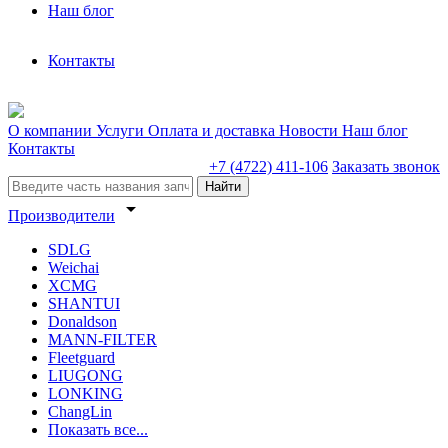
Наш блог
Контакты
О компании
Услуги
Оплата и доставка
Новости
Наш блог
Контакты
+7 (4722) 411-106
Заказать звонок
Найти
arrow_drop_down
Производители
SDLG
Weichai
XCMG
SHANTUI
Donaldson
MANN-FILTER
Fleetguard
LIUGONG
LONKING
ChangLin
Показать все...