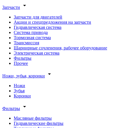
arrow_drop_down
Запчасти
Запчасти для двигателей
Акции и спецпредложения на запчасти
Гидравлическая система
Система привода
Тормозная система
Трансмиссия
Шарнирные сочленения, рабочее оборудование
Электрическая система
Фильтры
Прочее
arrow_drop_down
Ножи, зубья, коронки
Ножи
Зубья
Коронки
arrow_drop_down
Фильтры
Масляные фильтры
Гидравлические фильтры