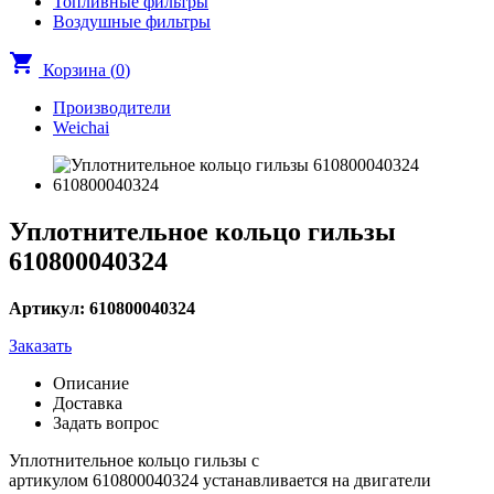
Топливные фильтры
Воздушные фильтры
shopping_cart
Корзина (
0
)
Производители
Weichai
Уплотнительное кольцо гильзы
610800040324
Артикул: 610800040324
Заказать
Описание
Доставка
Задать вопрос
Уплотнительное кольцо гильзы с
артикулом 610800040324 устанавливается на двигатели