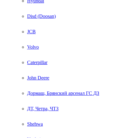
Hyundai
Disd (Doosan)
JCB
Volvo
Caterpillar
John Deere
Дормаш, Брянский арсенал ГС ДЗ
ДТ, Четра, ЧТЗ
Shehwa