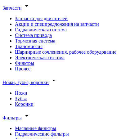
arrow_drop_down
Запчасти
Запчасти для двигателей
Акции и спецпредложения на запчасти
Гидравлическая система
Система привода
Тормозная система
Трансмиссия
Шарнирные сочленения, рабочее оборудование
Электрическая система
Фильтры
Прочее
arrow_drop_down
Ножи, зубья, коронки
Ножи
Зубья
Коронки
arrow_drop_down
Фильтры
Масляные фильтры
Гидравлические фильтры