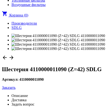
Топливные фильтры
Воздушные фильтры
shopping_cart
Корзина (
0
)
Производители
SDLG
arrow_back
arrow_forward
Шестерня 4110000011090 (Z=42) SDLG
Артикул: 4110000011090
Заказать
Описание
Доставка
Задать вопрос