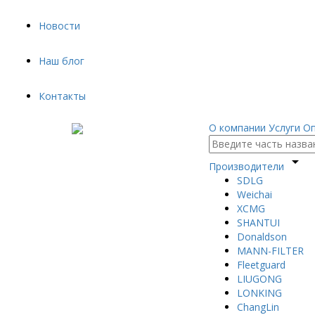
Новости
Наш блог
Контакты
О компании
Услуги
Оп
arrow_drop_down
Производители
SDLG
Weichai
XCMG
SHANTUI
Donaldson
MANN-FILTER
Fleetguard
LIUGONG
LONKING
ChangLin