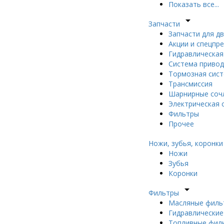
Показать все...
arrow_drop_down
Запчасти
Запчасти для д
Акции и спецпр
Гидравлическая
Система приво
Тормозная сис
Трансмиссия
Шарнирные сочл
Электрическая 
Фильтры
Прочее
Ножи, зубья, коронки
Ножи
Зубья
Коронки
arrow_drop_down
Фильтры
Масляные филь
Гидравлически
Топливные фил