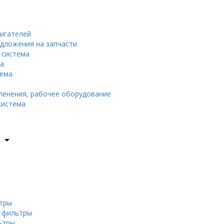
вигателей
едложения на запчасти
 система
да
тема
енения, рабочее оборудование
система
arrow_drop_down
тры
е фильтры
ьтры