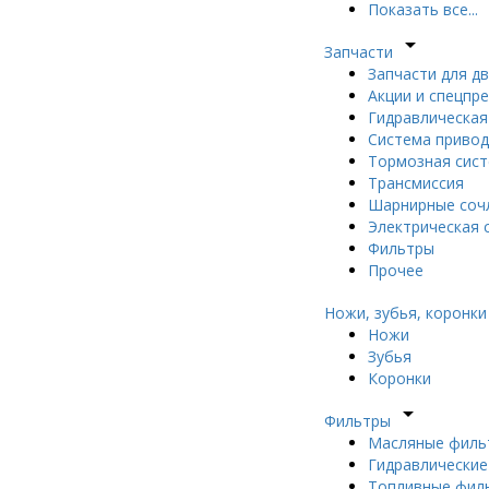
Показать все...
arrow_drop_down
Запчасти
Запчасти для д
Акции и спецпр
Гидравлическая
Система приво
Тормозная сис
Трансмиссия
Шарнирные сочл
Электрическая 
Фильтры
Прочее
Ножи, зубья, коронки
Ножи
Зубья
Коронки
arrow_drop_down
Фильтры
Масляные филь
Гидравлически
Топливные фил