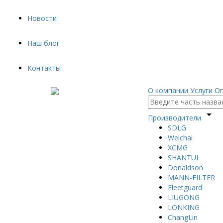
Новости
Наш блог
Контакты
О компании
Услуги
Оп
arrow_drop_down
Производители
SDLG
Weichai
XCMG
SHANTUI
Donaldson
MANN-FILTER
Fleetguard
LIUGONG
LONKING
ChangLin