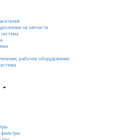
вигателей
едложения на запчасти
 система
да
тема
енения, рабочее оборудование
система
arrow_drop_down
тры
е фильтры
ьтры