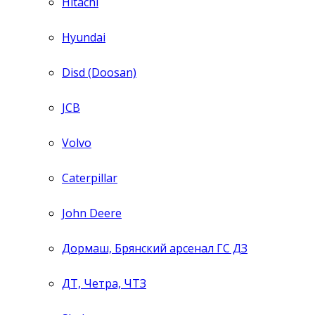
Hitachi
Hyundai
Disd (Doosan)
JCB
Volvo
Caterpillar
John Deere
Дормаш, Брянский арсенал ГС ДЗ
ДТ, Четра, ЧТЗ