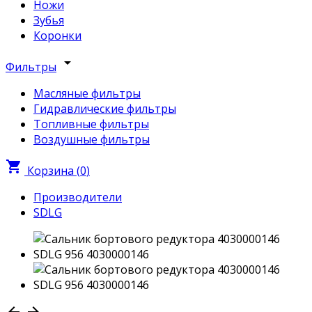
Ножи
Зубья
Коронки
arrow_drop_down
Фильтры
Масляные фильтры
Гидравлические фильтры
Топливные фильтры
Воздушные фильтры
shopping_cart
Корзина (
0
)
Производители
SDLG