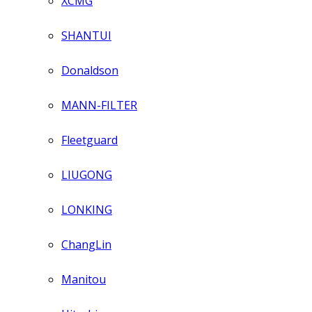
XCMG
SHANTUI
Donaldson
MANN-FILTER
Fleetguard
LIUGONG
LONKING
ChangLin
Manitou