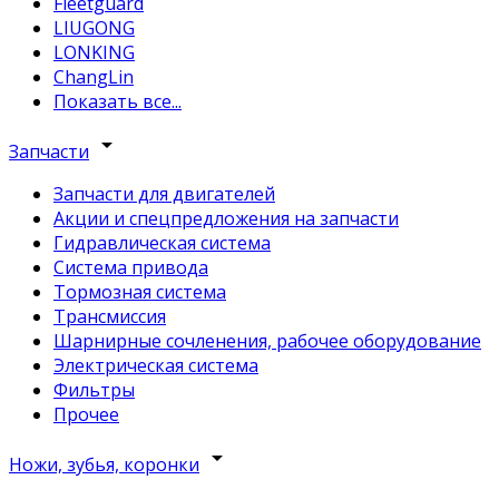
Fleetguard
LIUGONG
LONKING
ChangLin
Показать все...
arrow_drop_down
Запчасти
Запчасти для двигателей
Акции и спецпредложения на запчасти
Гидравлическая система
Система привода
Тормозная система
Трансмиссия
Шарнирные сочленения, рабочее оборудование
Электрическая система
Фильтры
Прочее
arrow_drop_down
Ножи, зубья, коронки