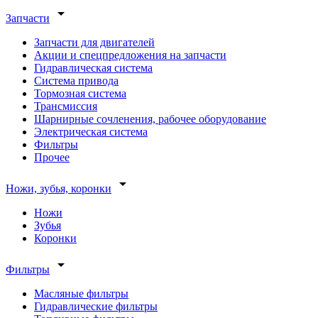
arrow_drop_down
Запчасти
Запчасти для двигателей
Акции и спецпредложения на запчасти
Гидравлическая система
Система привода
Тормозная система
Трансмиссия
Шарнирные сочленения, рабочее оборудование
Электрическая система
Фильтры
Прочее
arrow_drop_down
Ножи, зубья, коронки
Ножи
Зубья
Коронки
arrow_drop_down
Фильтры
Масляные фильтры
Гидравлические фильтры