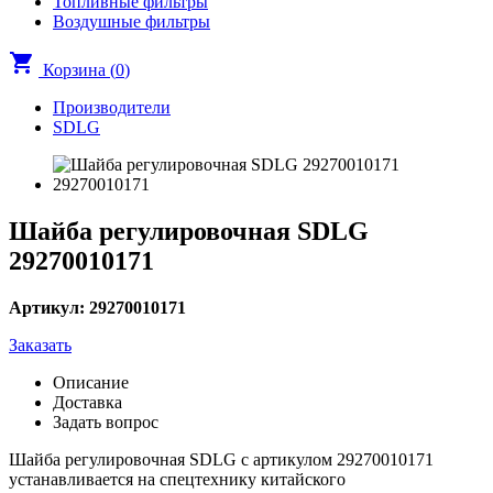
Топливные фильтры
Воздушные фильтры
shopping_cart
Корзина (
0
)
Производители
SDLG
Шайба регулировочная SDLG
29270010171
Артикул: 29270010171
Заказать
Описание
Доставка
Задать вопрос
Шайба регулировочная SDLG с артикулом 29270010171
устанавливается на спецтехнику китайского