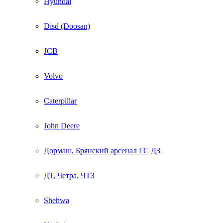
Hyundai
Disd (Doosan)
JCB
Volvo
Caterpillar
John Deere
Дормаш, Брянский арсенал ГС ДЗ
ДТ, Четра, ЧТЗ
Shehwa