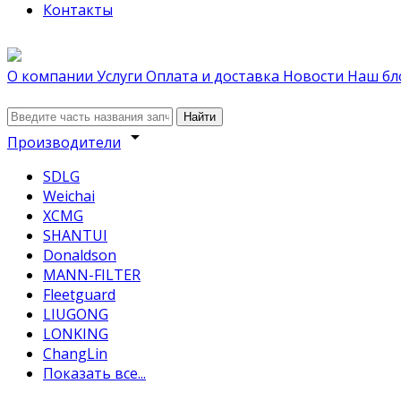
Контакты
О компании
Услуги
Оплата и доставка
Новости
Наш бл
Найти
arrow_drop_down
Производители
SDLG
Weichai
XCMG
SHANTUI
Donaldson
MANN-FILTER
Fleetguard
LIUGONG
LONKING
ChangLin
Показать все...