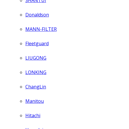
SHANTUI
Donaldson
MANN-FILTER
Fleetguard
LIUGONG
LONKING
ChangLin
Manitou
Hitachi