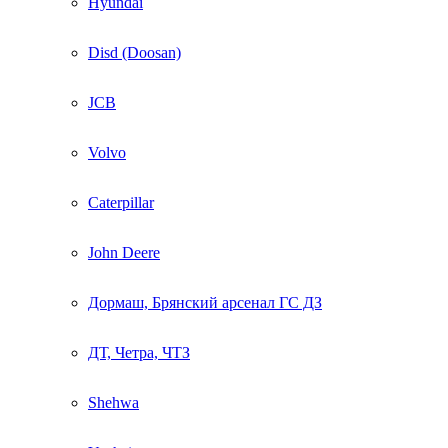
Hyundai
Disd (Doosan)
JCB
Volvo
Caterpillar
John Deere
Дормаш, Брянский арсенал ГС ДЗ
ДТ, Четра, ЧТЗ
Shehwa