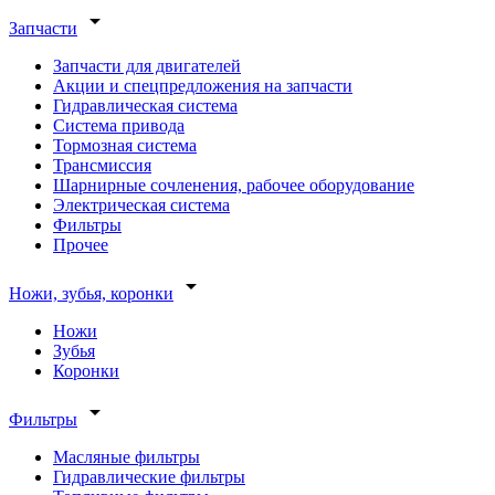
arrow_drop_down
Запчасти
Запчасти для двигателей
Акции и спецпредложения на запчасти
Гидравлическая система
Система привода
Тормозная система
Трансмиссия
Шарнирные сочленения, рабочее оборудование
Электрическая система
Фильтры
Прочее
arrow_drop_down
Ножи, зубья, коронки
Ножи
Зубья
Коронки
arrow_drop_down
Фильтры
Масляные фильтры
Гидравлические фильтры