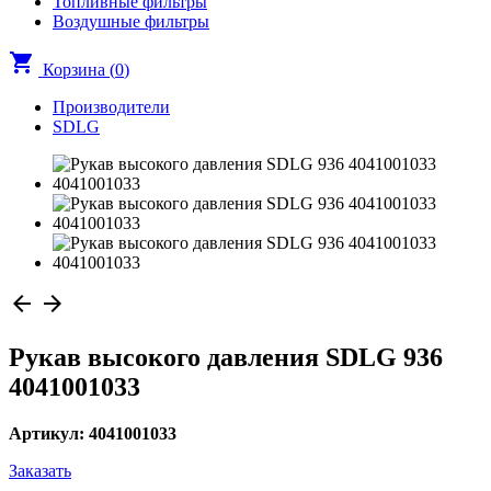
Топливные фильтры
Воздушные фильтры
shopping_cart
Корзина (
0
)
Производители
SDLG
arrow_back
arrow_forward
Рукав высокого давления SDLG 936
4041001033
Артикул: 4041001033
Заказать