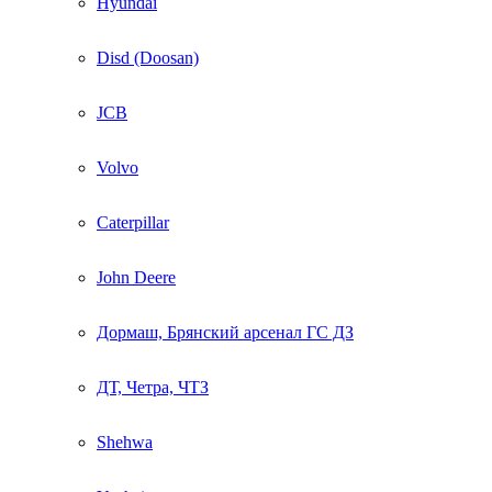
Hyundai
Disd (Doosan)
JCB
Volvo
Caterpillar
John Deere
Дормаш, Брянский арсенал ГС ДЗ
ДТ, Четра, ЧТЗ
Shehwa