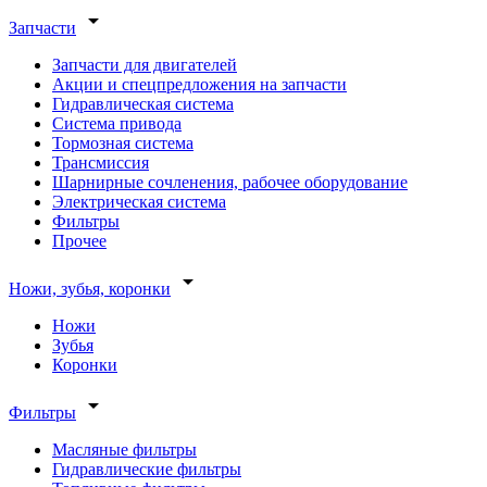
arrow_drop_down
Запчасти
Запчасти для двигателей
Акции и спецпредложения на запчасти
Гидравлическая система
Система привода
Тормозная система
Трансмиссия
Шарнирные сочленения, рабочее оборудование
Электрическая система
Фильтры
Прочее
arrow_drop_down
Ножи, зубья, коронки
Ножи
Зубья
Коронки
arrow_drop_down
Фильтры
Масляные фильтры
Гидравлические фильтры