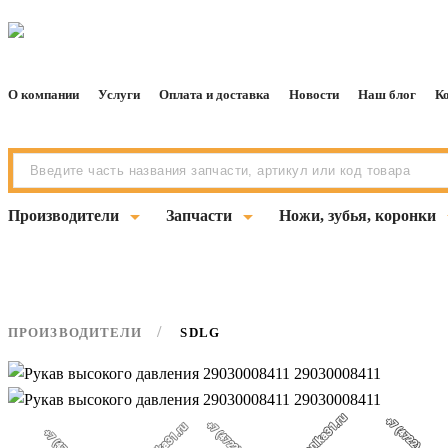
О компании
Услуги
Оплата и доставка
Новости
Наш блог
К
arrow_drop_down
arrow_drop_down
arrow
Производители
Запчасти
Ножи, зубья, коронки
ПРОИЗВОДИТЕЛИ
SDLG