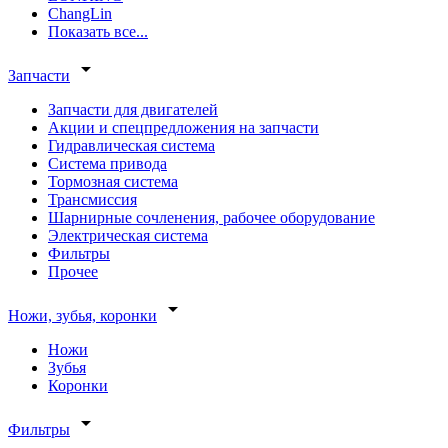
ChangLin
Показать все...
arrow_drop_down
Запчасти
Запчасти для двигателей
Акции и спецпредложения на запчасти
Гидравлическая система
Система привода
Тормозная система
Трансмиссия
Шарнирные сочленения, рабочее оборудование
Электрическая система
Фильтры
Прочее
arrow_drop_down
Ножи, зубья, коронки
Ножи
Зубья
Коронки
arrow_drop_down
Фильтры