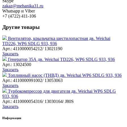
Skype
zakaz@mehanika31.ru
Whatsapp и Viber
+7 (4722) 411-106
Другие товары
Вентилятор, крыльчатка шестилопастная дв. Weichai
TD226, WP6 SDLG 933, 936
Арт.: 4110000054212/ 13021190
Заказать
Генератор 35А дв. Weichai TD226, WP6 SDLG 933, 936
Арт.: 13024500
Заказать
Топливный насос (ТНВД) дв. Weichai WP6 SDLG 933, 936
Арт.: 4110000991002/ 13053063
Заказать
Турбокомпрессор для двигателя дв. Weichai WP6 SDLG
933, 936
Арт.: 4110000054316/ 13030164/ J80S
Заказать
Информация