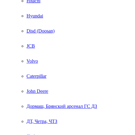
Hitachi
Hyundai
Disd (Doosan)
JCB
Volvo
Caterpillar
John Deere
Дормаш, Брянский арсенал ГС ДЗ
ДТ, Четра, ЧТЗ