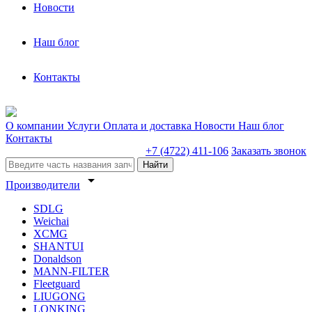
Новости
Наш блог
Контакты
О компании
Услуги
Оплата и доставка
Новости
Наш блог
Контакты
+7 (4722) 411-106
Заказать звонок
Найти
arrow_drop_down
Производители
SDLG
Weichai
XCMG
SHANTUI
Donaldson
MANN-FILTER
Fleetguard
LIUGONG
LONKING