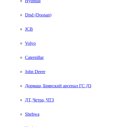
Hyundai
Disd (Doosan)
JCB
Volvo
Caterpillar
John Deere
Дормаш, Брянский арсенал ГС ДЗ
ДТ, Четра, ЧТЗ
Shehwa