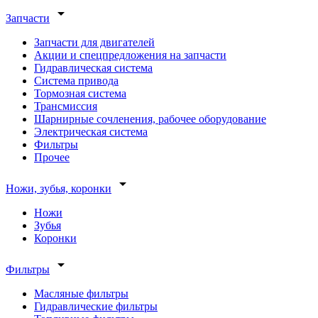
arrow_drop_down
Запчасти
Запчасти для двигателей
Акции и спецпредложения на запчасти
Гидравлическая система
Система привода
Тормозная система
Трансмиссия
Шарнирные сочленения, рабочее оборудование
Электрическая система
Фильтры
Прочее
arrow_drop_down
Ножи, зубья, коронки
Ножи
Зубья
Коронки
arrow_drop_down
Фильтры
Масляные фильтры
Гидравлические фильтры