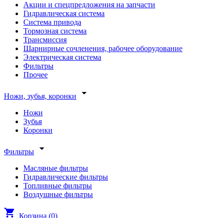
Акции и спецпредложения на запчасти
Гидравлическая система
Система привода
Тормозная система
Трансмиссия
Шарнирные сочленения, рабочее оборудование
Электрическая система
Фильтры
Прочее
arrow_drop_down
Ножи, зубья, коронки
Ножи
Зубья
Коронки
arrow_drop_down
Фильтры
Масляные фильтры
Гидравлические фильтры
Топливные фильтры
Воздушные фильтры
shopping_cart
Корзина (
0
)