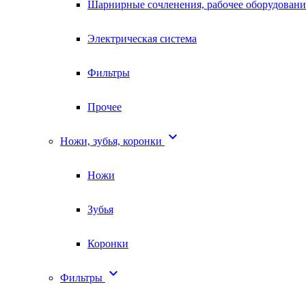
Шарнирные сочленения, рабочее оборудовани
Электрическая система
Фильтры
Прочее

Ножи, зубья, коронки
Ножи
Зубья
Коронки

Фильтры