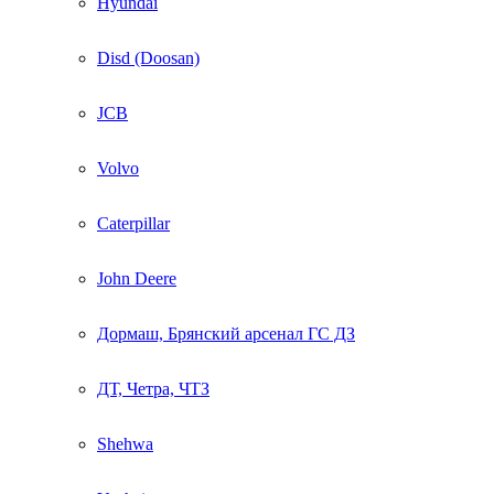
Hyundai
Disd (Doosan)
JCB
Volvo
Caterpillar
John Deere
Дормаш, Брянский арсенал ГС ДЗ
ДТ, Четра, ЧТЗ
Shehwa