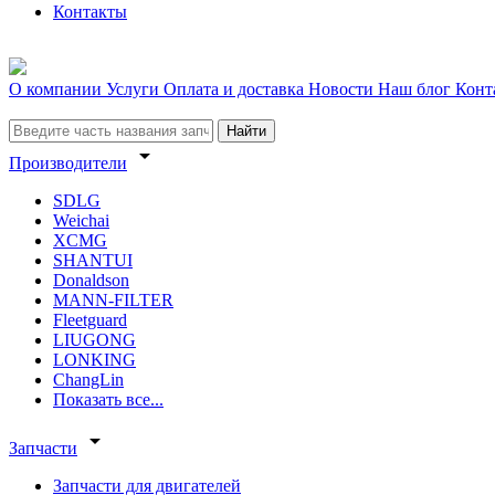
Контакты
О компании
Услуги
Оплата и доставка
Новости
Наш блог
Конт
Найти
arrow_drop_down
Производители
SDLG
Weichai
XCMG
SHANTUI
Donaldson
MANN-FILTER
Fleetguard
LIUGONG
LONKING
ChangLin
Показать все...
arrow_drop_down
Запчасти
Запчасти для двигателей