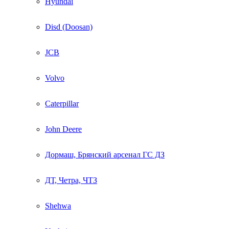
Hyundai
Disd (Doosan)
JCB
Volvo
Caterpillar
John Deere
Дормаш, Брянский арсенал ГС ДЗ
ДТ, Четра, ЧТЗ
Shehwa