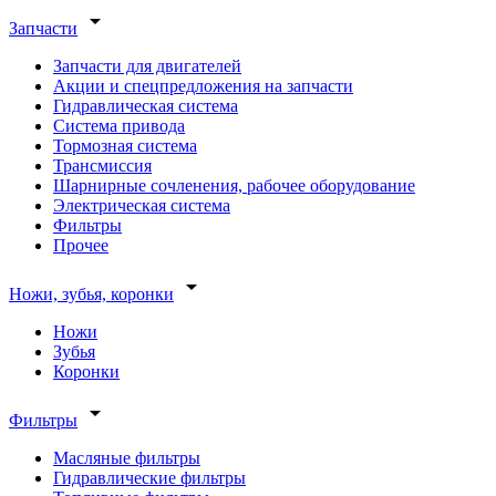
arrow_drop_down
Запчасти
Запчасти для двигателей
Акции и спецпредложения на запчасти
Гидравлическая система
Система привода
Тормозная система
Трансмиссия
Шарнирные сочленения, рабочее оборудование
Электрическая система
Фильтры
Прочее
arrow_drop_down
Ножи, зубья, коронки
Ножи
Зубья
Коронки
arrow_drop_down
Фильтры
Масляные фильтры
Гидравлические фильтры