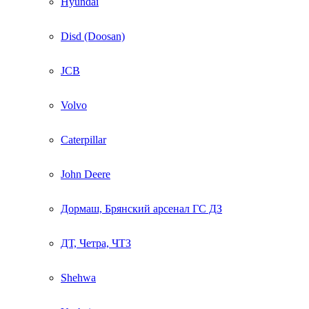
Hyundai
Disd (Doosan)
JCB
Volvo
Caterpillar
John Deere
Дормаш, Брянский арсенал ГС ДЗ
ДТ, Четра, ЧТЗ
Shehwa