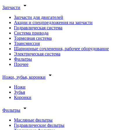
arrow_drop_down
Запчасти
Запчасти для двигателей
Акции и спецпредложения на запчасти
Гидравлическая система
Система привода
Тормозная система
Трансмиссия
Шарнирные сочленения, рабочее оборудование
Электрическая система
Фильтры
Прочее
arrow_drop_down
Ножи, зубья, коронки
Ножи
Зубья
Коронки
arrow_drop_down
Фильтры
Масляные фильтры
Гидравлические фильтры