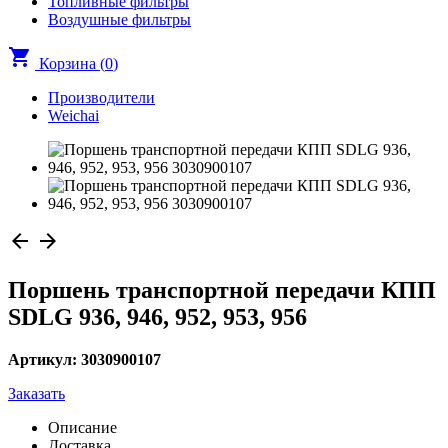
Топливные фильтры
Воздушные фильтры
shopping_cart
Корзина (
0
)
Производители
Weichai
arrow_back
arrow_forward
Поршень транспортной передачи КПП
SDLG 936, 946, 952, 953, 956
Артикул: 3030900107
Заказать
Описание
Доставка