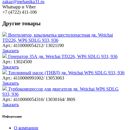
zakaz@mehanika31.ru
Whatsapp и Viber
+7 (4722) 411-106
Другие товары
Вентилятор, крыльчатка шестилопастная дв. Weichai
TD226, WP6 SDLG 933, 936
Арт.: 4110000054212/ 13021190
Заказать
Генератор 35А дв. Weichai TD226, WP6 SDLG 933, 936
Арт.: 13024500
Заказать
Топливный насос (ТНВД) дв. Weichai WP6 SDLG 933, 936
Арт.: 4110000991002/ 13053063
Заказать
Турбокомпрессор для двигателя дв. Weichai WP6 SDLG
933, 936
Арт.: 4110000054316/ 13030164/ J80S
Заказать
Информация
О компании