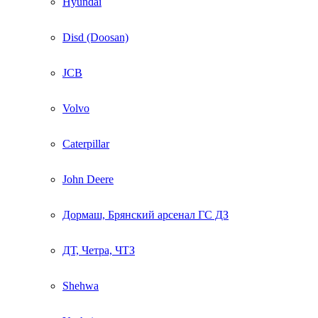
Hyundai
Disd (Doosan)
JCB
Volvo
Caterpillar
John Deere
Дормаш, Брянский арсенал ГС ДЗ
ДТ, Четра, ЧТЗ
Shehwa