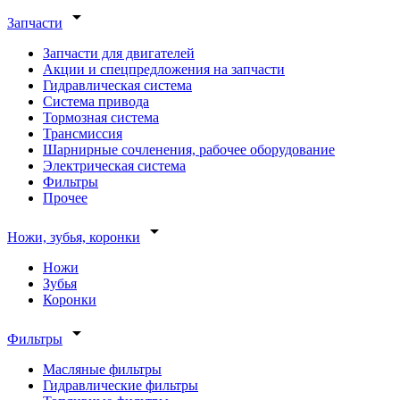
arrow_drop_down
Запчасти
Запчасти для двигателей
Акции и спецпредложения на запчасти
Гидравлическая система
Система привода
Тормозная система
Трансмиссия
Шарнирные сочленения, рабочее оборудование
Электрическая система
Фильтры
Прочее
arrow_drop_down
Ножи, зубья, коронки
Ножи
Зубья
Коронки
arrow_drop_down
Фильтры
Масляные фильтры
Гидравлические фильтры