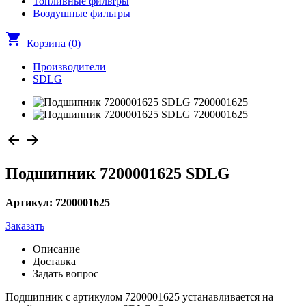
Топливные фильтры
Воздушные фильтры
shopping_cart
Корзина (
0
)
Производители
SDLG
arrow_back
arrow_forward
Подшипник 7200001625 SDLG
Артикул: 7200001625
Заказать
Описание
Доставка
Задать вопрос
Подшипник с артикулом 7200001625 устанавливается на