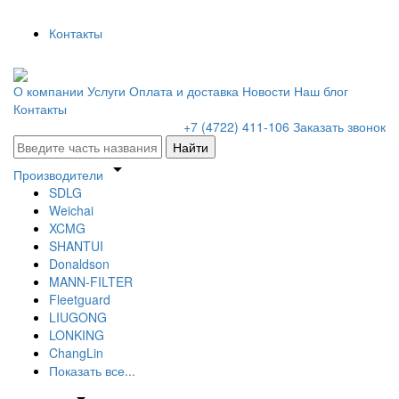
Контакты
О компании
Услуги
Оплата и доставка
Новости
Наш блог
Контакты
+7 (4722) 411-106
Заказать звонок
Найти
arrow_drop_down
Производители
SDLG
Weichai
XCMG
SHANTUI
Donaldson
MANN-FILTER
Fleetguard
LIUGONG
LONKING
ChangLin
Показать все...