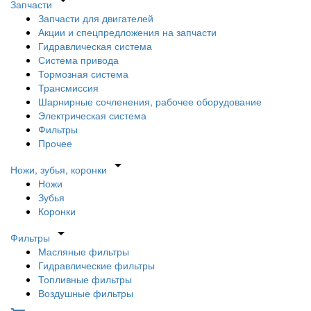
arrow_drop_down
Запчасти
Запчасти для двигателей
Акции и спецпредложения на запчасти
Гидравлическая система
Система привода
Тормозная система
Трансмиссия
Шарнирные сочленения, рабочее оборудование
Электрическая система
Фильтры
Прочее
arrow_drop_down
Ножи, зубья, коронки
Ножи
Зубья
Коронки
arrow_drop_down
Фильтры
Масляные фильтры
Гидравлические фильтры
Топливные фильтры
Воздушные фильтры