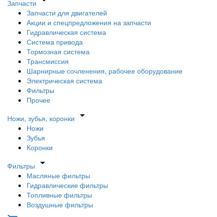
arrow_drop_down
Запчасти
Запчасти для двигателей
Акции и спецпредложения на запчасти
Гидравлическая система
Система привода
Тормозная система
Трансмиссия
Шарнирные сочленения, рабочее оборудование
Электрическая система
Фильтры
Прочее
arrow_drop_down
Ножи, зубья, коронки
Ножи
Зубья
Коронки
arrow_drop_down
Фильтры
Масляные фильтры
Гидравлические фильтры
Топливные фильтры
Воздушные фильтры