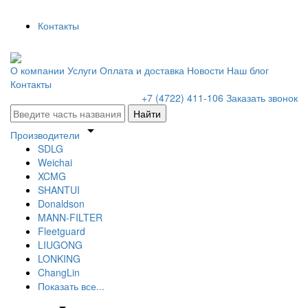
Контакты
О компании
Услуги
Оплата и доставка
Новости
Наш блог
Контакты
+7 (4722) 411-106
Заказать звонок
Найти
arrow_drop_down
Производители
SDLG
Weichai
XCMG
SHANTUI
Donaldson
MANN-FILTER
Fleetguard
LIUGONG
LONKING
ChangLin
Показать все...