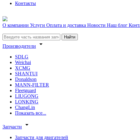
Контакты
О компании
Услуги
Оплата и доставка
Новости
Наш блог
Конт
Найти
arrow_drop_down
Производители
SDLG
Weichai
XCMG
SHANTUI
Donaldson
MANN-FILTER
Fleetguard
LIUGONG
LONKING
ChangLin
Показать все...
arrow_drop_down
Запчасти
Запчасти для двигателей