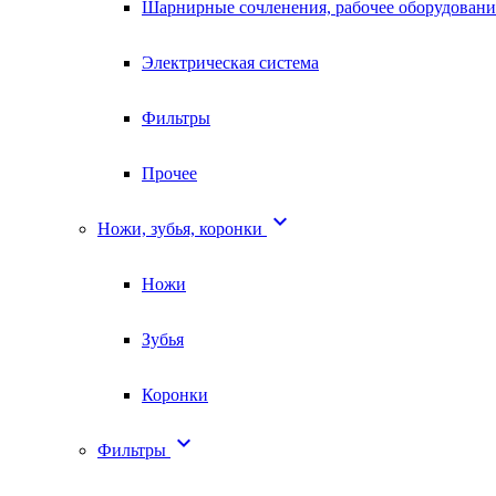
Шарнирные сочленения, рабочее оборудовани
Электрическая система
Фильтры
Прочее

Ножи, зубья, коронки
Ножи
Зубья
Коронки

Фильтры