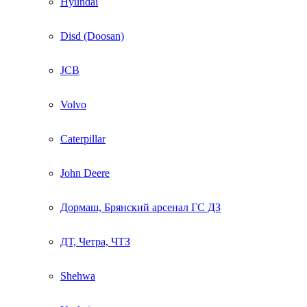
Hyundai
Disd (Doosan)
JCB
Volvo
Caterpillar
John Deere
Дормаш, Брянский арсенал ГС ДЗ
ДТ, Четра, ЧТЗ
Shehwa