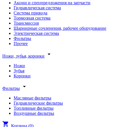
Акции и спецпредложения на запчасти
Гидравлическая система
Система привода
Тормозная система
Трансмиссия
Шарнирные сочленения, рабочее оборудование
Электрическая система
Фильтры
Прочее
arrow_drop_down
Ножи, зубья, коронки
Ножи
Зубья
Коронки
arrow_drop_down
Фильтры
Масляные фильтры
Гидравлические фильтры
Топливные фильтры
Воздушные фильтры
shopping_cart
Корзина (
0
)