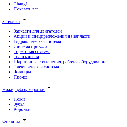
ChangLin
Показать все...
arrow_drop_down
Запчасти
Запчасти для двигателей
Акции и спецпредложения на запчасти
Гидравлическая система
Система привода
Тормозная система
Трансмиссия
Шарнирные сочленения, рабочее оборудование
Электрическая система
Фильтры
Прочее
arrow_drop_down
Ножи, зубья, коронки
Ножи
Зубья
Коронки
arrow_drop_down
Фильтры