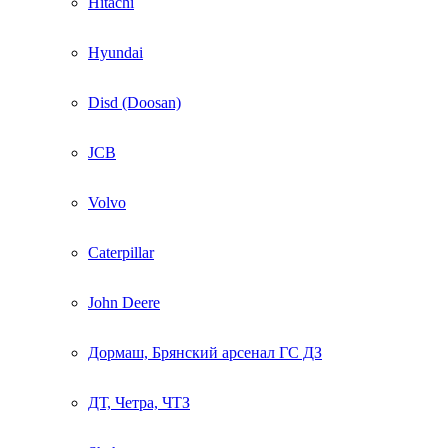
Hitachi
Hyundai
Disd (Doosan)
JCB
Volvo
Caterpillar
John Deere
Дормаш, Брянский арсенал ГС ДЗ
ДТ, Четра, ЧТЗ