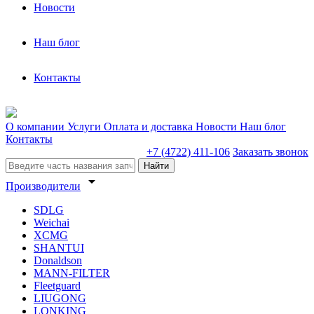
Новости
Наш блог
Контакты
О компании
Услуги
Оплата и доставка
Новости
Наш блог
Контакты
+7 (4722) 411-106
Заказать звонок
Найти
arrow_drop_down
Производители
SDLG
Weichai
XCMG
SHANTUI
Donaldson
MANN-FILTER
Fleetguard
LIUGONG
LONKING