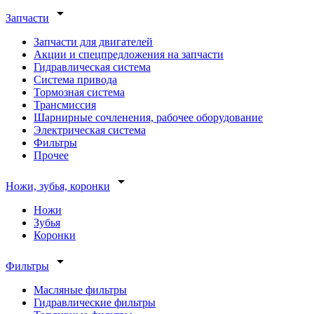
arrow_drop_down
Запчасти
Запчасти для двигателей
Акции и спецпредложения на запчасти
Гидравлическая система
Система привода
Тормозная система
Трансмиссия
Шарнирные сочленения, рабочее оборудование
Электрическая система
Фильтры
Прочее
arrow_drop_down
Ножи, зубья, коронки
Ножи
Зубья
Коронки
arrow_drop_down
Фильтры
Масляные фильтры
Гидравлические фильтры