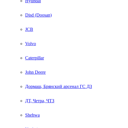
Hyundai
Disd (Doosan)
JCB
Volvo
Caterpillar
John Deere
Дормаш, Брянский арсенал ГС ДЗ
ДТ, Четра, ЧТЗ
Shehwa