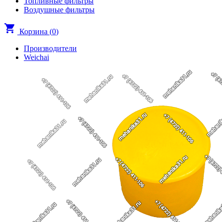
Топливные фильтры
Воздушные фильтры
shopping_cart
Корзина (
0
)
Производители
Weichai