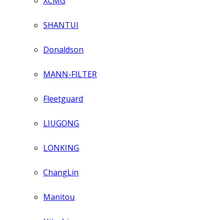
XCMG
SHANTUI
Donaldson
MANN-FILTER
Fleetguard
LIUGONG
LONKING
ChangLin
Manitou