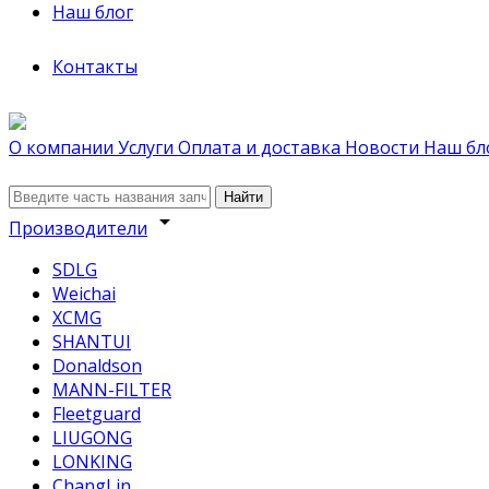
Наш блог
Контакты
О компании
Услуги
Оплата и доставка
Новости
Наш бл
Найти
arrow_drop_down
Производители
SDLG
Weichai
XCMG
SHANTUI
Donaldson
MANN-FILTER
Fleetguard
LIUGONG
LONKING
ChangLin