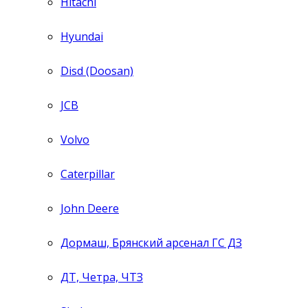
Hitachi
Hyundai
Disd (Doosan)
JCB
Volvo
Caterpillar
John Deere
Дормаш, Брянский арсенал ГС ДЗ
ДТ, Четра, ЧТЗ