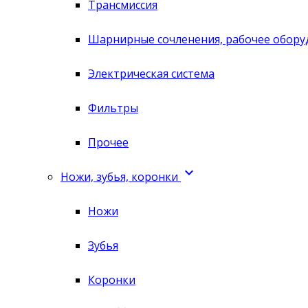
Трансмиссия
Шарнирные сочленения, рабочее обору
Электрическая система
Фильтры
Прочее

Ножи, зубья, коронки
Ножи
Зубья
Коронки