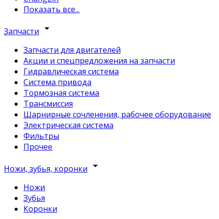
Показать все...
arrow_drop_down
Запчасти
Запчасти для двигателей
Акции и спецпредложения на запчасти
Гидравлическая система
Система привода
Тормозная система
Трансмиссия
Шарнирные сочленения, рабочее оборудование
Электрическая система
Фильтры
Прочее
arrow_drop_down
Ножи, зубья, коронки
Ножи
Зубья
Коронки