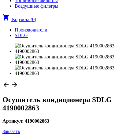
Топливные фильтры
Воздушные фильтры
shopping_cart
Корзина (
0
)
Производители
SDLG
arrow_back
arrow_forward
Осушитель кондиционера SDLG
4190002863
Артикул: 4190002863
Заказать