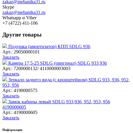
zakaz@mehanika31.ru
Skype
zakaz@mehanika31.ru
Whatsapp и Viber
+7 (4722) 411-106
Другие товары
Подушка (амортизатор) КПП SDLG 936
Арт.: 29050000101
Заказать
Камера 17,5-25 SDLG (оригинал) SDLG 933,936
Арт.: 7200000132/ 4110000003003
Заказать
Зеркало заднего вида (с кронштейном) SDLG 933, 936, 952,
953, 956
Арт.: 4190000575
Заказать
Замок кабины левый SDLG 933,936, 952, 953, 956
4190000605
Арт.: 4190000605
Заказать
Информация