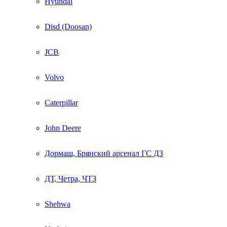
Hyundai
Disd (Doosan)
JCB
Volvo
Caterpillar
John Deere
Дормаш, Брянский арсенал ГС ДЗ
ДТ, Четра, ЧТЗ
Shehwa