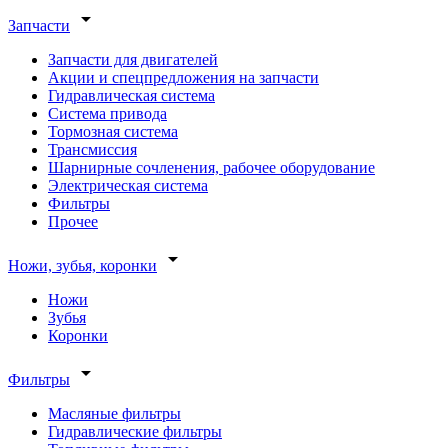
arrow_drop_down
Запчасти
Запчасти для двигателей
Акции и спецпредложения на запчасти
Гидравлическая система
Система привода
Тормозная система
Трансмиссия
Шарнирные сочленения, рабочее оборудование
Электрическая система
Фильтры
Прочее
arrow_drop_down
Ножи, зубья, коронки
Ножи
Зубья
Коронки
arrow_drop_down
Фильтры
Масляные фильтры
Гидравлические фильтры