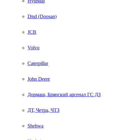
Hyundai
Disd (Doosan)
JCB
Volvo
Caterpillar
John Deere
Дормаш, Брянский арсенал ГС ДЗ
ДТ, Четра, ЧТЗ
Shehwa