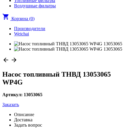
Топливные фильтры
Воздушные фильтры
shopping_cart
Корзина (
0
)
Производители
Weichai
arrow_back
arrow_forward
Насос топливный ТНВД 13053065
WP4G
Артикул: 13053065
Заказать
Описание
Доставка
Задать вопрос