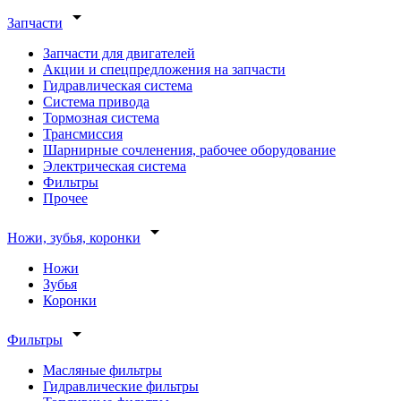
arrow_drop_down
Запчасти
Запчасти для двигателей
Акции и спецпредложения на запчасти
Гидравлическая система
Система привода
Тормозная система
Трансмиссия
Шарнирные сочленения, рабочее оборудование
Электрическая система
Фильтры
Прочее
arrow_drop_down
Ножи, зубья, коронки
Ножи
Зубья
Коронки
arrow_drop_down
Фильтры
Масляные фильтры
Гидравлические фильтры