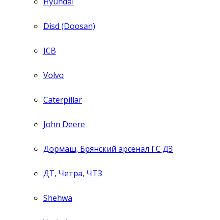
Hyundai
Disd (Doosan)
JCB
Volvo
Caterpillar
John Deere
Дормаш, Брянский арсенал ГС ДЗ
ДТ, Четра, ЧТЗ
Shehwa