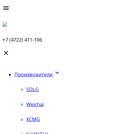

+7 (4722) 411-106


Производители
SDLG
Weichai
XCMG