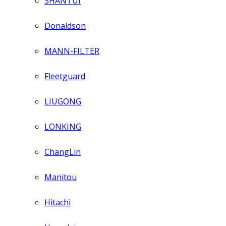
SHANTUI
Donaldson
MANN-FILTER
Fleetguard
LIUGONG
LONKING
ChangLin
Manitou
Hitachi