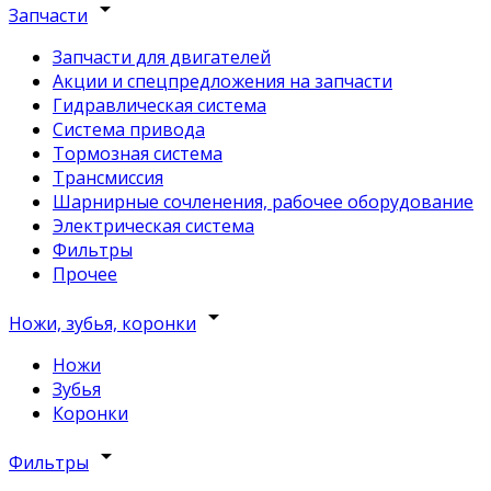
arrow_drop_down
Запчасти
Запчасти для двигателей
Акции и спецпредложения на запчасти
Гидравлическая система
Система привода
Тормозная система
Трансмиссия
Шарнирные сочленения, рабочее оборудование
Электрическая система
Фильтры
Прочее
arrow_drop_down
Ножи, зубья, коронки
Ножи
Зубья
Коронки
arrow_drop_down
Фильтры