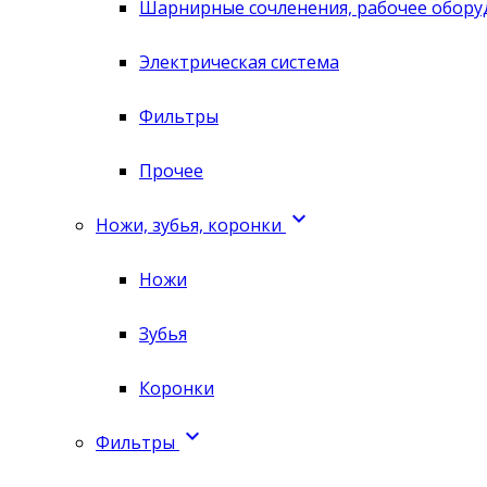
Шарнирные сочленения, рабочее обору
Электрическая система
Фильтры
Прочее

Ножи, зубья, коронки
Ножи
Зубья
Коронки

Фильтры