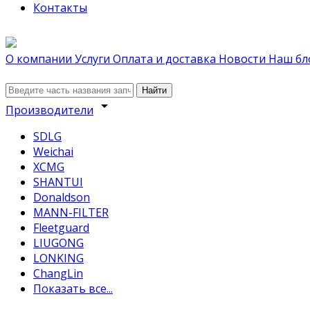
Контакты
О компании
Услуги
Оплата и доставка
Новости
Наш бл
Найти
arrow_drop_down
Производители
SDLG
Weichai
XCMG
SHANTUI
Donaldson
MANN-FILTER
Fleetguard
LIUGONG
LONKING
ChangLin
Показать все...