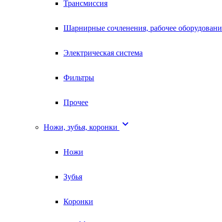
Трансмиссия
Шарнирные сочленения, рабочее оборудовани
Электрическая система
Фильтры
Прочее

Ножи, зубья, коронки
Ножи
Зубья
Коронки