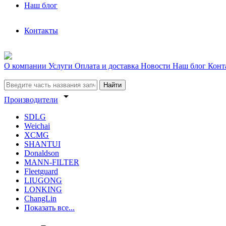
Наш блог
Контакты
О компании
Услуги
Оплата и доставка
Новости
Наш блог
Конт
Найти
arrow_drop_down
Производители
SDLG
Weichai
XCMG
SHANTUI
Donaldson
MANN-FILTER
Fleetguard
LIUGONG
LONKING
ChangLin
Показать все...