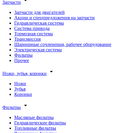
arrow_drop_down
Запчасти
Запчасти для двигателей
Акции и спецпредложения на запчасти
Гидравлическая система
Система привода
Тормозная система
Трансмиссия
Шарнирные сочленения, рабочее оборудование
Электрическая система
Фильтры
Прочее
arrow_drop_down
Ножи, зубья, коронки
Ножи
Зубья
Коронки
arrow_drop_down
Фильтры
Масляные фильтры
Гидравлические фильтры
Топливные фильтры