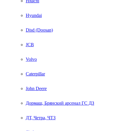
Hitachi
Hyundai
Disd (Doosan)
JCB
Volvo
Caterpillar
John Deere
Дормаш, Брянский арсенал ГС ДЗ
ДТ, Четра, ЧТЗ