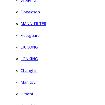
SHANTUI
Donaldson
MANN-FILTER
Fleetguard
LIUGONG
LONKING
ChangLin
Manitou
Hitachi