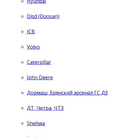
Hyundai
Disd (Doosan)
JCB
Volvo
Caterpillar
John Deere
Дормаш, Брянский арсенал ГС ДЗ
ДТ, Четра, ЧТЗ
Shehwa