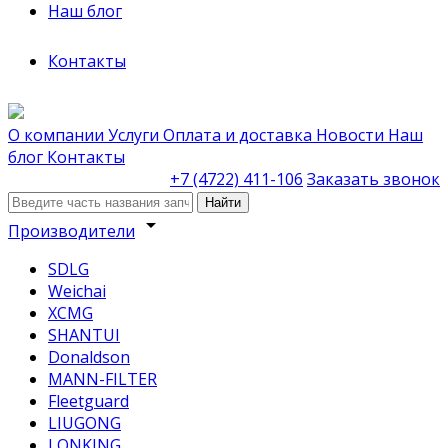
Наш блог
Контакты
О компании
Услуги
Оплата и доставка
Новости
Наш
блог
Контакты
+7 (4722) 411-106
Заказать звонок
Найти
arrow_drop_down
Производители
SDLG
Weichai
XCMG
SHANTUI
Donaldson
MANN-FILTER
Fleetguard
LIUGONG
LONKING