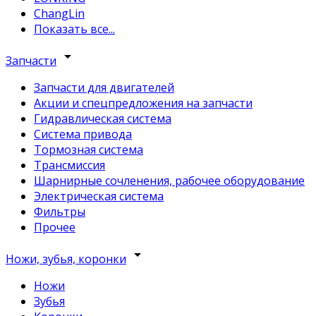
ChangLin
Показать все...
arrow_drop_down
Запчасти
Запчасти для двигателей
Акции и спецпредложения на запчасти
Гидравлическая система
Система привода
Тормозная система
Трансмиссия
Шарнирные сочленения, рабочее оборудование
Электрическая система
Фильтры
Прочее
arrow_drop_down
Ножи, зубья, коронки
Ножи
Зубья