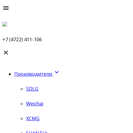

+7 (4722) 411-106


Производители
SDLG
Weichai
XCMG