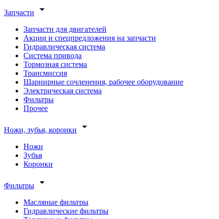
arrow_drop_down
Запчасти
Запчасти для двигателей
Акции и спецпредложения на запчасти
Гидравлическая система
Система привода
Тормозная система
Трансмиссия
Шарнирные сочленения, рабочее оборудование
Электрическая система
Фильтры
Прочее
arrow_drop_down
Ножи, зубья, коронки
Ножи
Зубья
Коронки
arrow_drop_down
Фильтры
Масляные фильтры
Гидравлические фильтры