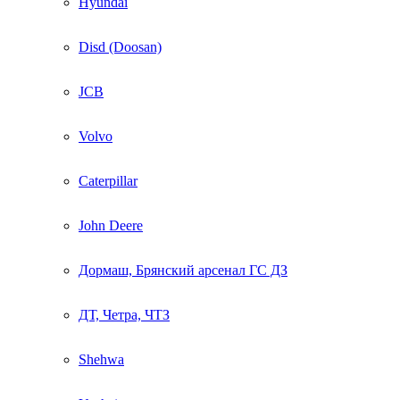
Hyundai
Disd (Doosan)
JCB
Volvo
Caterpillar
John Deere
Дормаш, Брянский арсенал ГС ДЗ
ДТ, Четра, ЧТЗ
Shehwa