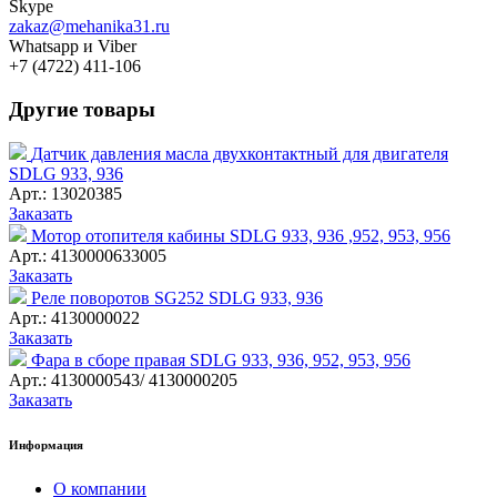
Skype
zakaz@mehanika31.ru
Whatsapp и Viber
+7 (4722) 411-106
Другие товары
Датчик давления масла двухконтактный для двигателя
SDLG 933, 936
Арт.: 13020385
Заказать
Мотор отопителя кабины SDLG 933, 936 ,952, 953, 956
Арт.: 4130000633005
Заказать
Реле поворотов SG252 SDLG 933, 936
Арт.: 4130000022
Заказать
Фара в сборе правая SDLG 933, 936, 952, 953, 956
Арт.: 4130000543/ 4130000205
Заказать
Информация
О компании