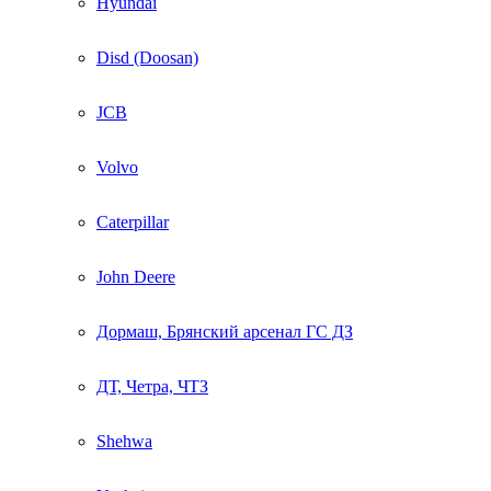
Hyundai
Disd (Doosan)
JCB
Volvo
Caterpillar
John Deere
Дормаш, Брянский арсенал ГС ДЗ
ДТ, Четра, ЧТЗ
Shehwa