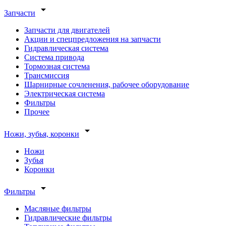
arrow_drop_down
Запчасти
Запчасти для двигателей
Акции и спецпредложения на запчасти
Гидравлическая система
Система привода
Тормозная система
Трансмиссия
Шарнирные сочленения, рабочее оборудование
Электрическая система
Фильтры
Прочее
arrow_drop_down
Ножи, зубья, коронки
Ножи
Зубья
Коронки
arrow_drop_down
Фильтры
Масляные фильтры
Гидравлические фильтры