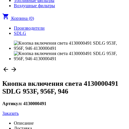
Топливные фильтры
Воздушные фильтры
shopping_cart
Корзина (
0
)
Производители
SDLG
arrow_back
arrow_forward
Кнопка включения света 4130000491
SDLG 953F, 956F, 946
Артикул: 4130000491
Заказать
Описание
Доставка