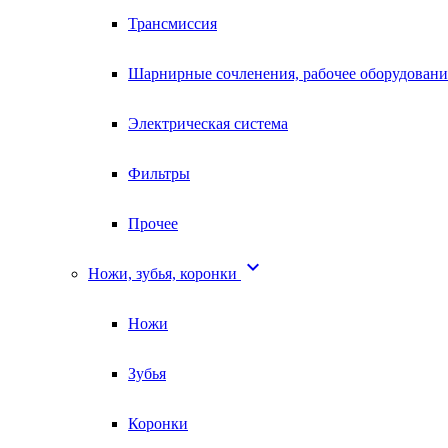
Трансмиссия
Шарнирные сочленения, рабочее оборудовани
Электрическая система
Фильтры
Прочее

Ножи, зубья, коронки
Ножи
Зубья
Коронки