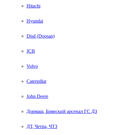
Hitachi
Hyundai
Disd (Doosan)
JCB
Volvo
Caterpillar
John Deere
Дормаш, Брянский арсенал ГС ДЗ
ДТ, Четра, ЧТЗ