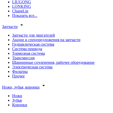
LIUGONG
LONKING
ChangLin
Показать все...
arrow_drop_down
Запчасти
Запчасти для двигателей
Акции и спецпредложения на запчасти
Гидравлическая система
Система привода
Тормозная система
Трансмиссия
Шарнирные сочленения, рабочее оборудование
Электрическая система
Фильтры
Прочее
arrow_drop_down
Ножи, зубья, коронки
Ножи
Зубья
Коронки