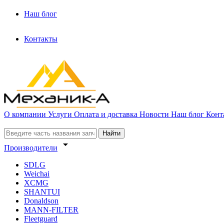
Наш блог
Контакты
О компании
Услуги
Оплата и доставка
Новости
Наш блог
Конт
Найти
arrow_drop_down
Производители
SDLG
Weichai
XCMG
SHANTUI
Donaldson
MANN-FILTER
Fleetguard