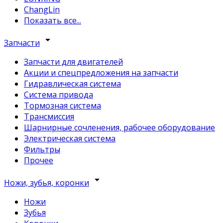
ChangLin
Показать все...
arrow_drop_down
Запчасти
Запчасти для двигателей
Акции и спецпредложения на запчасти
Гидравлическая система
Система привода
Тормозная система
Трансмиссия
Шарнирные сочленения, рабочее оборудование
Электрическая система
Фильтры
Прочее
arrow_drop_down
Ножи, зубья, коронки
Ножи
Зубья