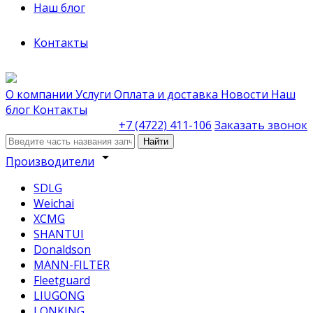
Наш блог
Контакты
О компании
Услуги
Оплата и доставка
Новости
Наш
блог
Контакты
+7 (4722) 411-106
Заказать звонок
Найти
arrow_drop_down
Производители
SDLG
Weichai
XCMG
SHANTUI
Donaldson
MANN-FILTER
Fleetguard
LIUGONG
LONKING