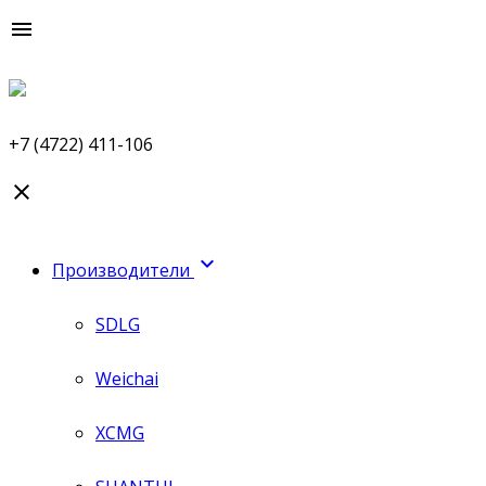

+7 (4722) 411-106


Производители
SDLG
Weichai
XCMG