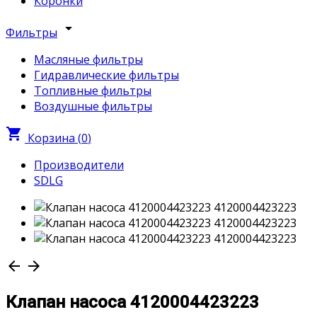
Коронки
arrow_drop_down
Фильтры
Масляные фильтры
Гидравлические фильтры
Топливные фильтры
Воздушные фильтры
shopping_cart
Корзина (
0
)
Производители
SDLG
arrow_back
arrow_forward
Клапан насоса 4120004423223