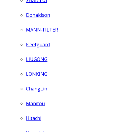
SHANTUI
Donaldson
MANN-FILTER
Fleetguard
LIUGONG
LONKING
ChangLin
Manitou
Hitachi