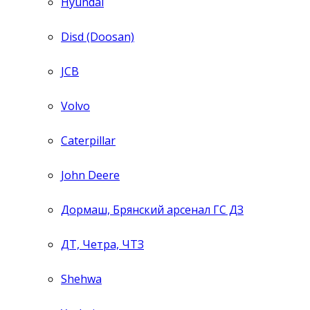
Hyundai
Disd (Doosan)
JCB
Volvo
Caterpillar
John Deere
Дормаш, Брянский арсенал ГС ДЗ
ДТ, Четра, ЧТЗ
Shehwa