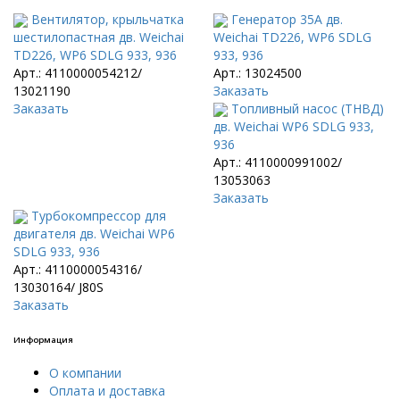
Вентилятор, крыльчатка
Генератор 35А дв.
шестилопастная дв. Weichai
Weichai TD226, WP6 SDLG
TD226, WP6 SDLG 933, 936
933, 936
Арт.: 4110000054212/
Арт.: 13024500
13021190
Заказать
Заказать
Топливный насос (ТНВД)
дв. Weichai WP6 SDLG 933,
936
Арт.: 4110000991002/
13053063
Заказать
Турбокомпрессор для
двигателя дв. Weichai WP6
SDLG 933, 936
Арт.: 4110000054316/
13030164/ J80S
Заказать
Информация
О компании
Оплата и доставка