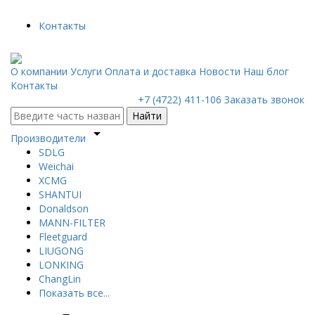
Контакты
О компании
Услуги
Оплата и доставка
Новости
Наш блог
Контакты
+7 (4722) 411-106
Заказать звонок
Найти
arrow_drop_down
Производители
SDLG
Weichai
XCMG
SHANTUI
Donaldson
MANN-FILTER
Fleetguard
LIUGONG
LONKING
ChangLin
Показать все...