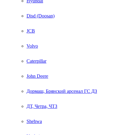
Hyundai
Disd (Doosan)
JCB
Volvo
Caterpillar
John Deere
Дормаш, Брянский арсенал ГС ДЗ
ДТ, Четра, ЧТЗ
Shehwa