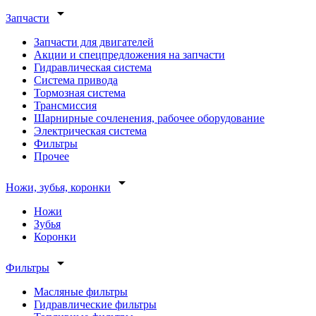
arrow_drop_down
Запчасти
Запчасти для двигателей
Акции и спецпредложения на запчасти
Гидравлическая система
Система привода
Тормозная система
Трансмиссия
Шарнирные сочленения, рабочее оборудование
Электрическая система
Фильтры
Прочее
arrow_drop_down
Ножи, зубья, коронки
Ножи
Зубья
Коронки
arrow_drop_down
Фильтры
Масляные фильтры
Гидравлические фильтры