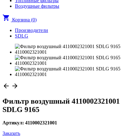
Топливные фильтры
Воздушные фильтры
shopping_cart
Корзина (
0
)
Производители
SDLG
arrow_back
arrow_forward
Фильтр воздушный 4110002321001
SDLG 9165
Артикул: 4110002321001
Заказать