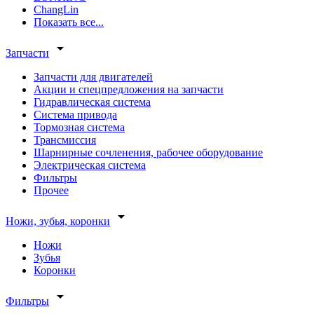
ChangLin
Показать все...
arrow_drop_down
Запчасти
Запчасти для двигателей
Акции и спецпредложения на запчасти
Гидравлическая система
Система привода
Тормозная система
Трансмиссия
Шарнирные сочленения, рабочее оборудование
Электрическая система
Фильтры
Прочее
arrow_drop_down
Ножи, зубья, коронки
Ножи
Зубья
Коронки
arrow_drop_down
Фильтры