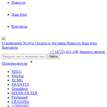
Новости
Наш блог
Контакты
О компании
Услуги
Оплата и доставка
Новости
Наш блог
Контакты
+7 (4722) 411-106
Заказать звонок
Найти
arrow_drop_down
Производители
SDLG
Weichai
XCMG
SHANTUI
Donaldson
MANN-FILTER
Fleetguard
LIUGONG
LONKING