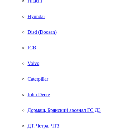
Hitachi
Hyundai
Disd (Doosan)
JCB
Volvo
Caterpillar
John Deere
Дормаш, Брянский арсенал ГС ДЗ
ДТ, Четра, ЧТЗ