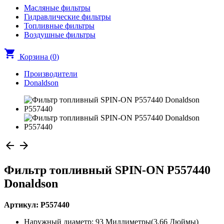
Масляные фильтры
Гидравлические фильтры
Топливные фильтры
Воздушные фильтры
shopping_cart
Корзина (
0
)
Производители
Donaldson
arrow_back
arrow_forward
Фильтр топливный SPIN-ON P557440
Donaldson
Артикул: P557440
Наружный диаметр: 93 Миллиметры(3.66 Дюймы)