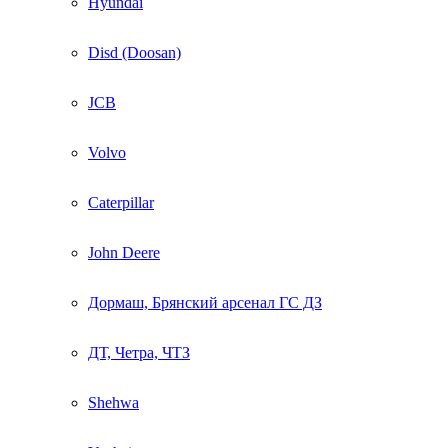
Hyundai
Disd (Doosan)
JCB
Volvo
Caterpillar
John Deere
Дормаш, Брянский арсенал ГС ДЗ
ДТ, Четра, ЧТЗ
Shehwa