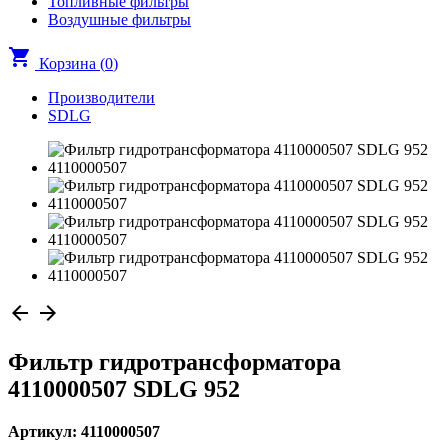
Топливные фильтры
Воздушные фильтры
shopping_cart
Корзина (
0
)
Производители
SDLG
arrow_back
arrow_forward
Фильтр гидротрансформатора
4110000507 SDLG 952
Артикул: 4110000507