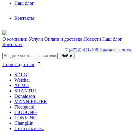
Наш блог
Контакты
О компании
Услуги
Оплата и доставка
Новости
Наш блог
Контакты
+7 (4722) 411-106
Заказать звонок
Найти
arrow_drop_down
Производители
SDLG
Weichai
XCMG
SHANTUI
Donaldson
MANN-FILTER
Fleetguard
LIUGONG
LONKING
ChangLin
Показать все...