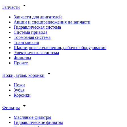
arrow_drop_down
Запчасти
Запчасти для двигателей
Акции и спецпредложения на запчасти
Гидравлическая система
Система привода
Тормозная система
Трансмиссия
Шарнирные сочленения, рабочее оборудование
Электрическая система
Фильтры
Прочее
arrow_drop_down
Ножи, зубья, коронки
Ножи
Зубья
Коронки
arrow_drop_down
Фильтры
Масляные фильтры
Гидравлические фильтры