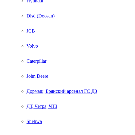
Hyundai
Disd (Doosan)
JCB
Volvo
Caterpillar
John Deere
Дормаш, Брянский арсенал ГС ДЗ
ДТ, Четра, ЧТЗ
Shehwa