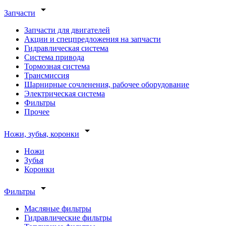
arrow_drop_down
Запчасти
Запчасти для двигателей
Акции и спецпредложения на запчасти
Гидравлическая система
Система привода
Тормозная система
Трансмиссия
Шарнирные сочленения, рабочее оборудование
Электрическая система
Фильтры
Прочее
arrow_drop_down
Ножи, зубья, коронки
Ножи
Зубья
Коронки
arrow_drop_down
Фильтры
Масляные фильтры
Гидравлические фильтры