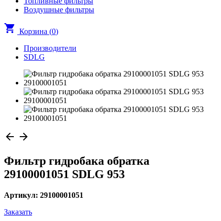
Топливные фильтры
Воздушные фильтры
shopping_cart
Корзина (
0
)
Производители
SDLG
arrow_back
arrow_forward
Фильтр гидробака обратка
29100001051 SDLG 953
Артикул: 29100001051
Заказать