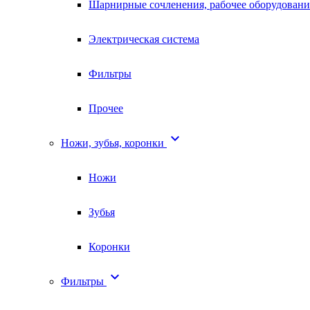
Шарнирные сочленения, рабочее оборудовани
Электрическая система
Фильтры
Прочее

Ножи, зубья, коронки
Ножи
Зубья
Коронки

Фильтры