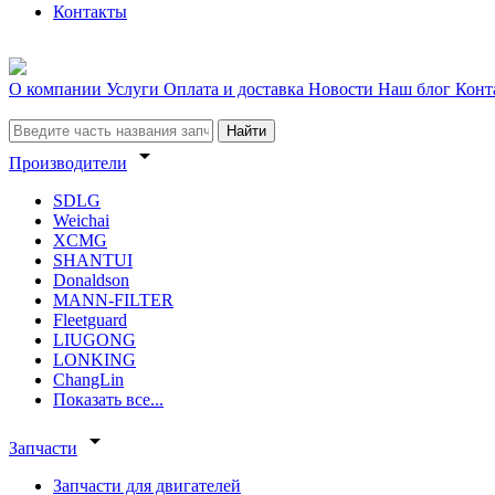
Контакты
О компании
Услуги
Оплата и доставка
Новости
Наш блог
Конт
Найти
arrow_drop_down
Производители
SDLG
Weichai
XCMG
SHANTUI
Donaldson
MANN-FILTER
Fleetguard
LIUGONG
LONKING
ChangLin
Показать все...
arrow_drop_down
Запчасти
Запчасти для двигателей