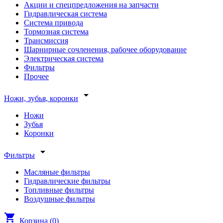
Акции и спецпредложения на запчасти
Гидравлическая система
Система привода
Тормозная система
Трансмиссия
Шарнирные сочленения, рабочее оборудование
Электрическая система
Фильтры
Прочее
arrow_drop_down
Ножи, зубья, коронки
Ножи
Зубья
Коронки
arrow_drop_down
Фильтры
Масляные фильтры
Гидравлические фильтры
Топливные фильтры
Воздушные фильтры
shopping_cart
Корзина (
0
)