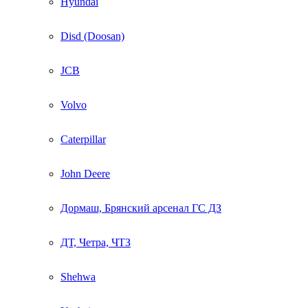
Hyundai
Disd (Doosan)
JCB
Volvo
Caterpillar
John Deere
Дормаш, Брянский арсенал ГС ДЗ
ДТ, Четра, ЧТЗ
Shehwa