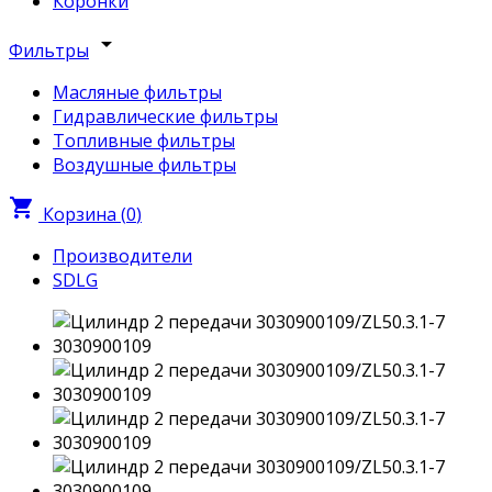
Коронки
arrow_drop_down
Фильтры
Масляные фильтры
Гидравлические фильтры
Топливные фильтры
Воздушные фильтры
shopping_cart
Корзина (
0
)
Производители
SDLG