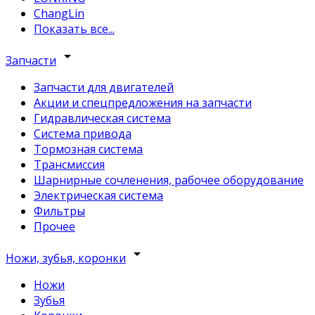
ChangLin
Показать все...
arrow_drop_down
Запчасти
Запчасти для двигателей
Акции и спецпредложения на запчасти
Гидравлическая система
Система привода
Тормозная система
Трансмиссия
Шарнирные сочленения, рабочее оборудование
Электрическая система
Фильтры
Прочее
arrow_drop_down
Ножи, зубья, коронки
Ножи
Зубья