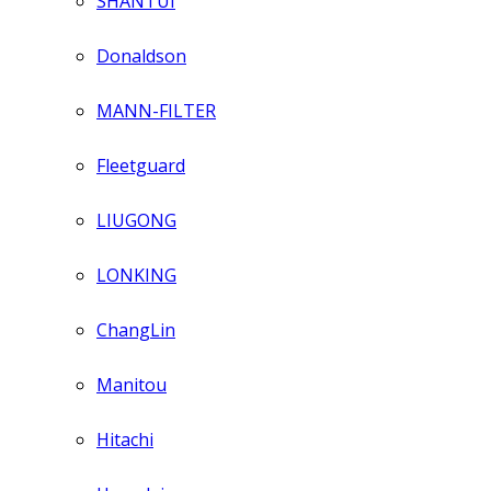
SHANTUI
Donaldson
MANN-FILTER
Fleetguard
LIUGONG
LONKING
ChangLin
Manitou
Hitachi