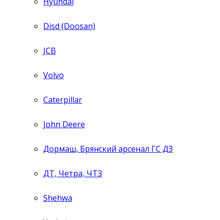
Hyundai
Disd (Doosan)
JCB
Volvo
Caterpillar
John Deere
Дормаш, Брянский арсенал ГС ДЗ
ДТ, Четра, ЧТЗ
Shehwa