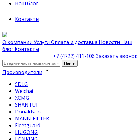
Наш блог
Контакты
О компании
Услуги
Оплата и доставка
Новости
Наш
блог
Контакты
+7 (4722) 411-106
Заказать звонок
Найти
arrow_drop_down
Производители
SDLG
Weichai
XCMG
SHANTUI
Donaldson
MANN-FILTER
Fleetguard
LIUGONG
LONKING