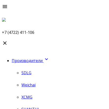

+7 (4722) 411-106


Производители
SDLG
Weichai
XCMG